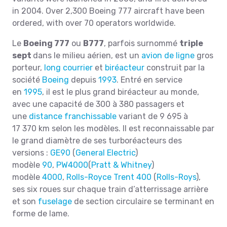
in 2004. Over 2,300 Boeing 777 aircraft have been
ordered, with over 70 operators worldwide.
Le
Boeing 777
ou
B777
, parfois surnommé
triple
sept
dans le milieu aérien, est un
avion de ligne
gros
porteur,
long courrier
et
biréacteur
construit par la
société
Boeing
depuis
1993
. Entré en service
en
1995
, il est le plus grand biréacteur au monde,
avec une capacité de 300 à 380 passagers et
une
distance franchissable
variant de 9 695 à
17 370 km selon les modèles. Il est reconnaissable par
le grand diamètre de ses turboréacteurs des
versions :
GE90
(
General Electric
)
modèle
90
,
PW4000
(
Pratt & Whitney
)
modèle
4000
,
Rolls-Royce Trent 400
(
Rolls-Roys
),
ses six roues sur chaque train d’atterrissage arrière
et son
fuselage
de section circulaire se terminant en
forme de lame.