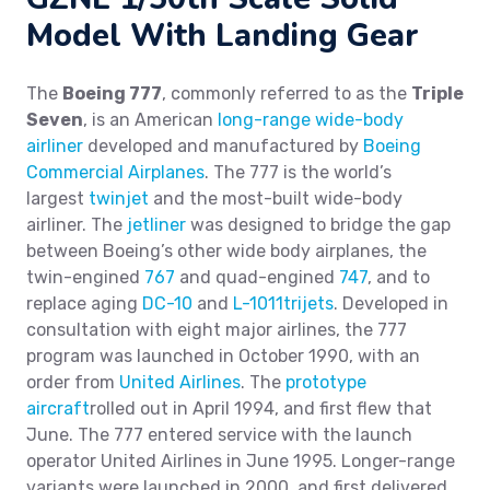
Model With Landing Gear
The
Boeing 777
, commonly referred to as the
Triple
Seven
, is an American
long-range
wide-body
airliner
developed and manufactured by
Boeing
Commercial Airplanes
. The 777 is the world’s
largest
twinjet
and the most-built wide-body
airliner. The
jetliner
was designed to bridge the gap
between Boeing’s other wide body airplanes, the
twin-engined
767
and quad-engined
747
, and to
replace aging
DC-10
and
L-1011
trijets
. Developed in
consultation with eight major airlines, the 777
program was launched in October 1990, with an
order from
United Airlines
. The
prototype
aircraft
rolled out in April 1994, and first flew that
June. The 777 entered service with the launch
operator United Airlines in June 1995. Longer-range
variants were launched in 2000, and first delivered