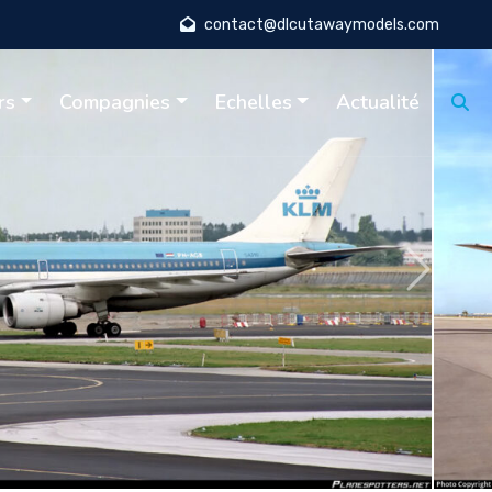
contact@dlcutawaymodels.com
rs
Compagnies
Echelles
Actualité
Suivant