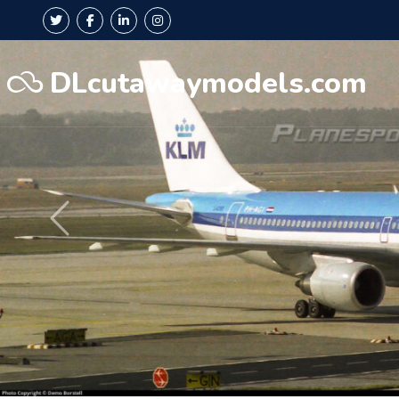
DLcutawaymodels.com
Précédent