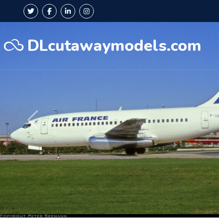
DLcutawaymodels.com
Précédent