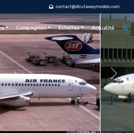
contact@dlcutawaymodels.com
rs
Compagnies
Echelles
Actualité
Suivant