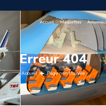
Accueil
Maquettes
Avionneu
Erreur 404
Accueil
Page non trouvée