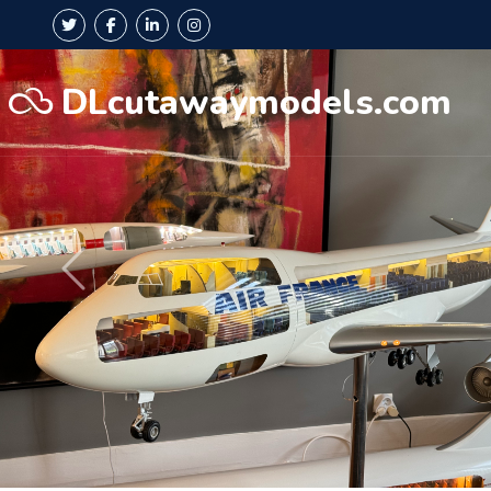
DLcutawaymodels.com
Précédent