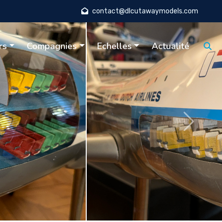
contact@dlcutawaymodels.com
rs
Compagnies
Echelles
Actualité
Suivant