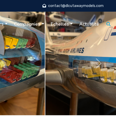
contact@dlcutawaymodels.com
rs
Compagnies
Echelles
Actualité
Suivant