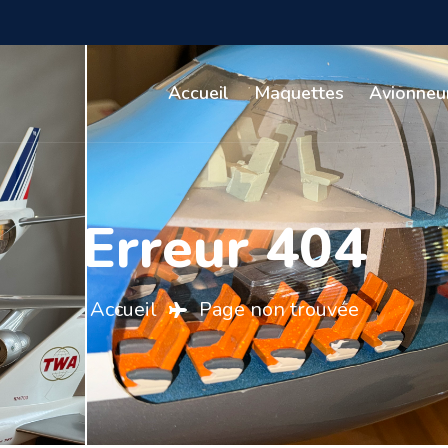
Accueil
Maquettes
Avionneu
Erreur 404
Accueil
Page non trouvée