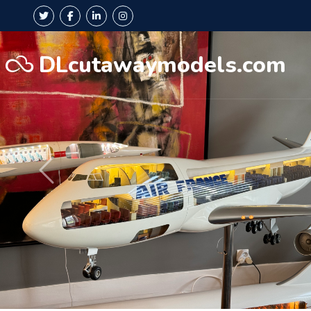
DLcutawaymodels.com
Précédent