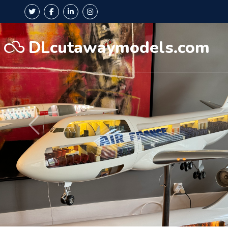
DLcutawaymodels.com
Précédent