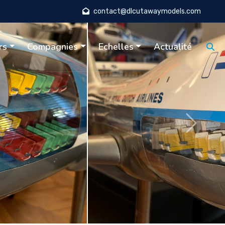
contact@dlcutawaymodels.com
rs
Compagnies
Echelles
Actualité
Suivant