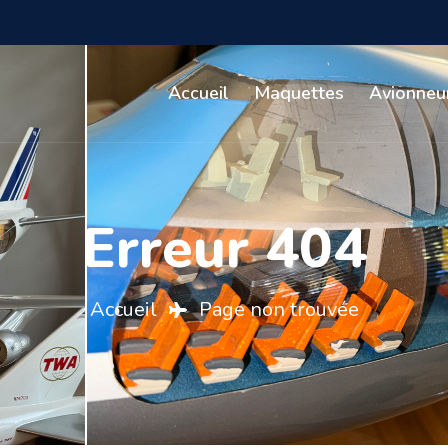
Accueil
Maquettes
Avionneu
Erreur 404
Accueil
Page non trouvée