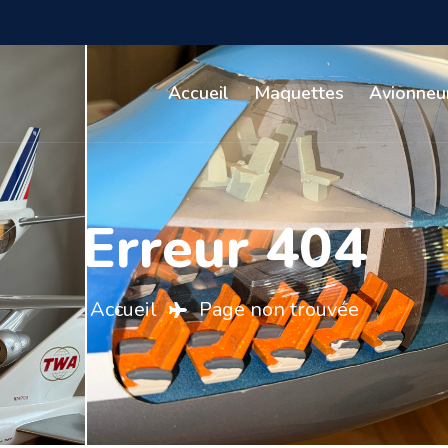
Accueil
Maquettes
Avionneu
Erreur 404
Accueil
Page non trouvée