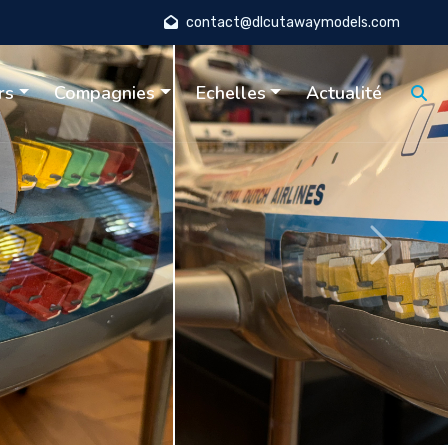
contact@dlcutawaymodels.com
rs
Compagnies
Echelles
Actualité
Suivant