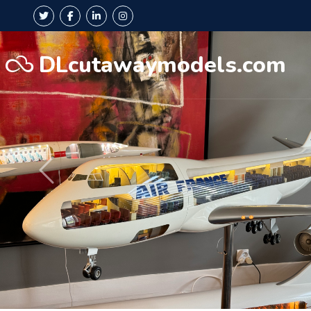
DLcutawaymodels.com
Précédent