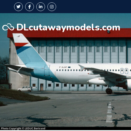
DLcutawaymodels.com
Précédent